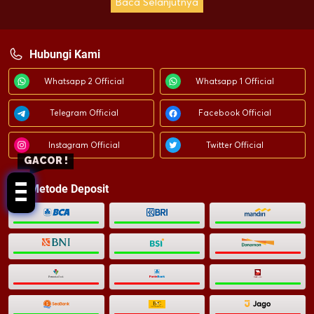
Baca Selanjutnya
Hubungi Kami
Whatsapp 2 Official
Whatsapp 1 Official
Telegram Official
Facebook Official
Pakbos188 Biro Penyedia Slot
Instagram Official
Twitter Official
dengan Akses Terluas di
GACOR !
Nusantara
Metode Deposit
Pakbos188
adalah salah satu penyedia permainan slot yang
telah hadir di Nusantara untuk melengkapi segala permainan
anda. Tidak hanya itu sebagai salah satu biro yang telah
resmi menjadi bagian dari BIRO terpercaya, Pakbos188 juga
memiliki berbagai kewajiban yang harus dilaksanakan untuk
mendapatkan berbagai status maupun kepercayaan untuk
menjadi yang terbaik di Nusantara. Oleh karena itu untuk para