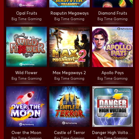
Opal Fruits
Rasputin Megaways
Diamond Fruits
Big Time Gaming
Big Time Gaming
Big Time Gaming
Wild Flower
Max Megaways 2
Apollo Pays
Big Time Gaming
Big Time Gaming
Big Time Gaming
Danger High Voltage
Over the Moon
Castle of Terror
Big Time Gaming
Big Time Gaming
Big Time Gaming