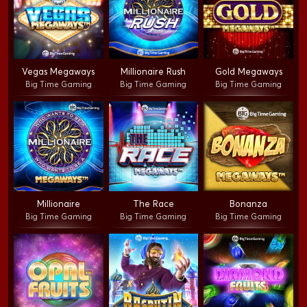
Vegas Megaways
Millionaire Rush
Gold Megaways
Big Time Gaming
Big Time Gaming
Big Time Gaming
Millionaire
The Race
Bonanza
Big Time Gaming
Big Time Gaming
Big Time Gaming