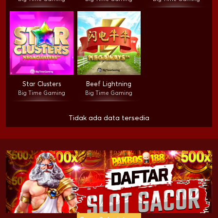
Star Clusters
Beef Lightning
Big Time Gaming
Big Time Gaming
Tidak ada data tersedia