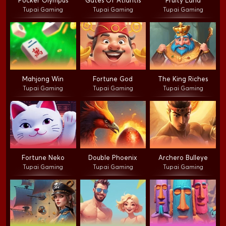
Pocker Olympus
Gates Of Atlantis
Fruity Land
Tupai Gaming
Tupai Gaming
Tupai Gaming
Mahjong Win
Fortune God
The King Riches
Tupai Gaming
Tupai Gaming
Tupai Gaming
Fortune Neko
Double Phoenix
Archero Bulleye
Tupai Gaming
Tupai Gaming
Tupai Gaming