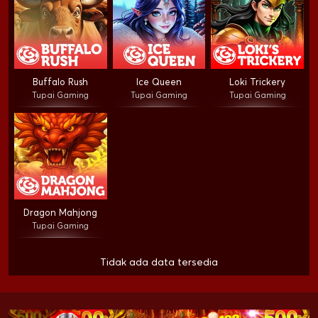
Buffalo Rush
Ice Queen
Loki Trickery
Tupai Gaming
Tupai Gaming
Tupai Gaming
Dragon Mahjong
Tupai Gaming
Tidak ada data tersedia