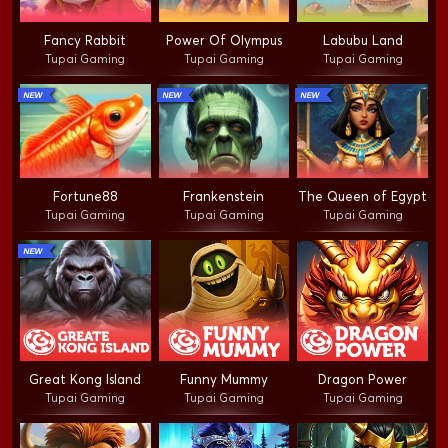
Fancy Rabbit
Power Of Olympus
Labubu Land
Tupai Gaming
Tupai Gaming
Tupai Gaming
Fortune88
Frankenstein
The Queen of Egypt
Tupai Gaming
Tupai Gaming
Tupai Gaming
Great Kong Island
Funny Mummy
Dragon Power
Tupai Gaming
Tupai Gaming
Tupai Gaming